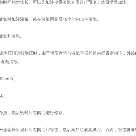
时间相对较长。可以先加注少量液氮介质进行预冷，然后慢慢加注。
氮时加注液氮。或在液氮用完后48小时内加注液氮。
液氧和液氩。
增压阀进行增压时，由于增压盘管与液氮容器外筒内壁紧密相连，外筒
将逐渐消散。
km/h。
坏。
介质，然后密封所有阀门进行储存。
燥容器衬里和所有阀门和管道，然后再加注液氮媒介。否则，管道将冻