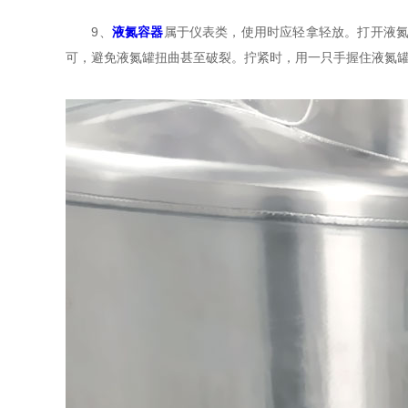
9、
液氮容器
属于仪表类，使用时应轻拿轻放。打开液
可，避免液氮罐扭曲甚至破裂。拧紧时，用一只手握住液氮