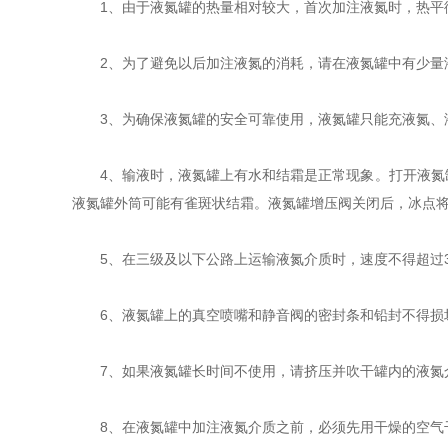
1、由于液氮罐的热量相对较大，首次加注液氮时，热平衡
2、为了避免以后加注液氮的消耗，请在液氮罐中有少量液
3、为确保液氮罐的安全可靠使用，液氮罐只能充液氮、
4、输液时，液氮罐上有水和结霜是正常现象。打开液氮罐
液氮罐外筒可能有雀斑状结霜。液氮罐增压阀关闭后，冰点
5、在三级及以下公路上运输液氮介质时，速度不得超过30
6、液氮罐上的真空喷嘴和静音阀的密封条和铅封不得损
7、如果液氮罐长时间不使用，请挤压并吹干罐内的液氮
8、在液氮罐中加注液氮介质之前，必须先用干燥的空气干