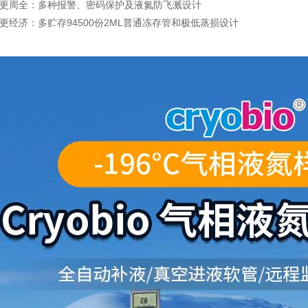
周全：多种报警、密码保护及液氮防飞溅设计
经济：多贮存94500份2ML普通冻存管和极低蒸损设计