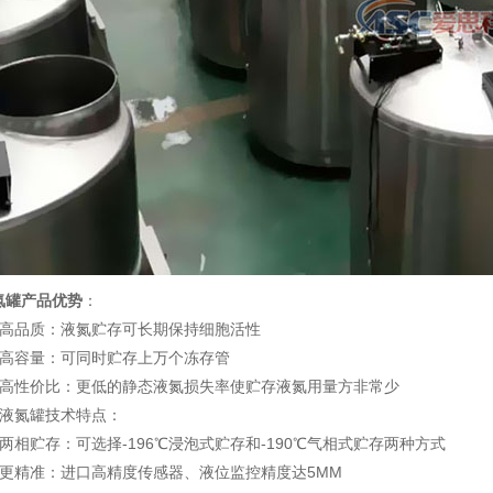
氮罐产品优势
：
品质：液氮贮存可长期保持细胞活性
容量：可同时贮存上万个冻存管
性价比：更低的静态液氮损失率使贮存液氮用量方非常少
氮罐技术特点：
相贮存：可选择-196℃浸泡式贮存和-190℃气相式贮存两种方式
精准：进口高精度传感器、液位监控精度达5MM