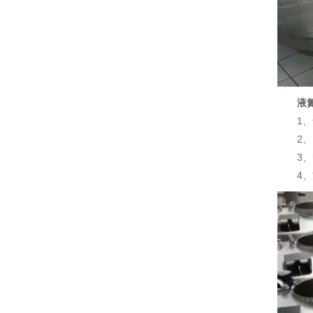
液
1、气
2、多
3、智
4、方