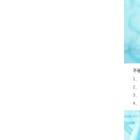
不锈
1、多
2、更
3、更
4、大容